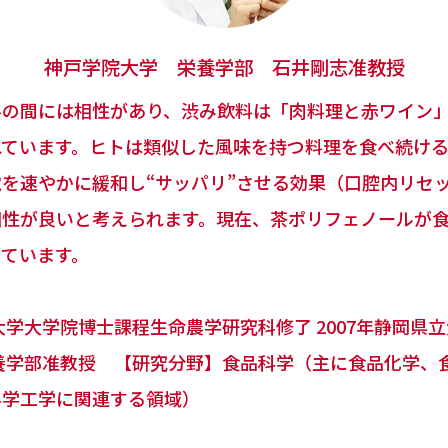
神戸学院大学 栄養学部 石井剛志准教授
料の間には相性があり、渋み飲料は「肉料理と赤ワイン
れています。ヒトは類似した風味を持つ料理を食べ続け
を速やかに緩和し“サッパリ”させる効果（口腔内リセ
相性が良いと考えられます。現在、茶ポリフェノールが
ています。
屋大学大学院博士課程生命農学研究科修了 2007年静岡県
栄養学部准教授 【研究分野】食品科学（主に食品化学、
科学工学に関連する領域）