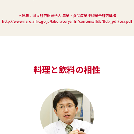
＊出典：国立研究開発法人 農業・食品産業技術総合研究機構
http://www.naro.affrc.go.jp/laboratory/nfri/contens/ffdb/ffdb_pdf/tea.pdf
料理と飲料の相性